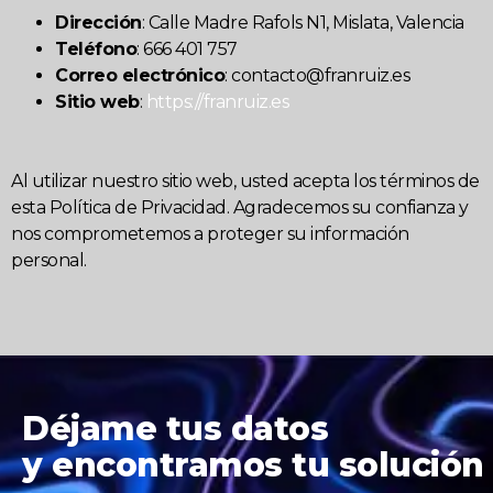
Dirección
: Calle Madre Rafols N1, Mislata, Valencia
Teléfono
: 666 401 757
Correo electrónico
:
contacto@franruiz.es
Sitio web
:
https://franruiz.es
Al utilizar nuestro sitio web, usted acepta los términos de
esta Política de Privacidad. Agradecemos su confianza y
nos comprometemos a proteger su información
personal.
Déjame tus datos
y encontramos tu solución